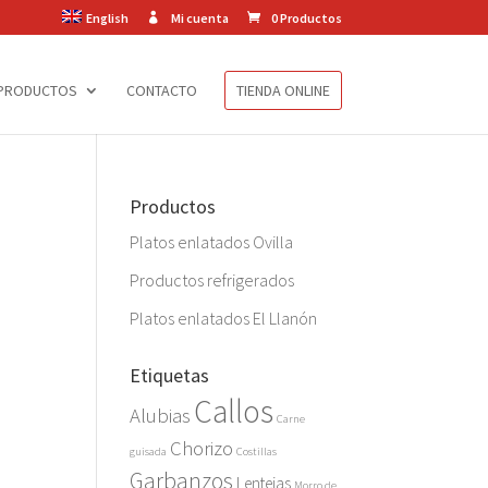
English
Mi cuenta
0 Productos
PRODUCTOS
CONTACTO
TIENDA ONLINE
Productos
Platos enlatados Ovilla
Productos refrigerados
Platos enlatados El Llanón
Etiquetas
Callos
Alubias
Carne
Chorizo
guisada
Costillas
Garbanzos
Lentejas
Morro de