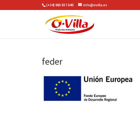
(+34) 985 657 640
info@ovilla.es
feder