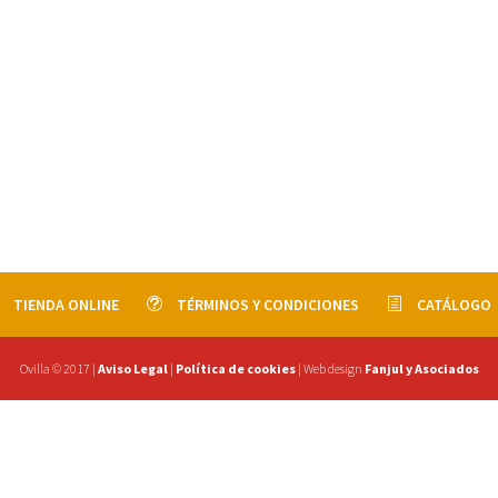
TIENDA ONLINE
TÉRMINOS Y CONDICIONES
CATÁLOGO
Ovilla © 2017 |
Aviso Legal
|
Política de cookies
| Web design
Fanjul y Asociados